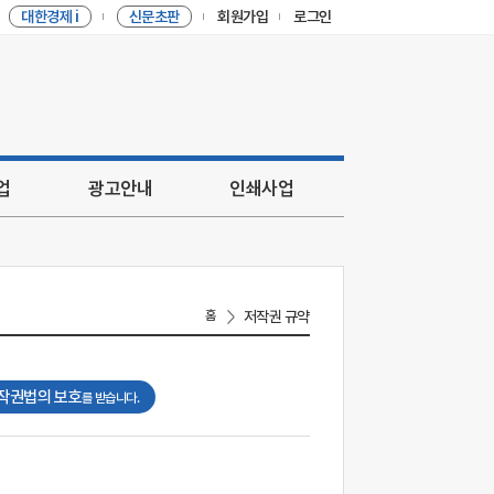
대한경제 i
신문초판
회원가입
로그인
업
광고안내
인쇄사업
홈
저작권 규약
저작권법의 보호
를 받습니다.