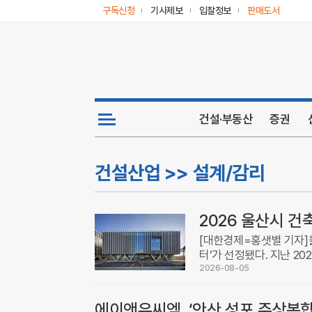
구독신청
기사제보
입찰정보
판매도서
건설·부동산
증권
건설산업 >> 설계/감리
2026 울산시 
[대한경제=홍샛별 기자]
터’가 선정됐다. 지난 2
시설 건축물의 새로운 디
2026-08-05
문가 10명으로 ...
에이앤유씨엠, ‘안산 성포 주상복합