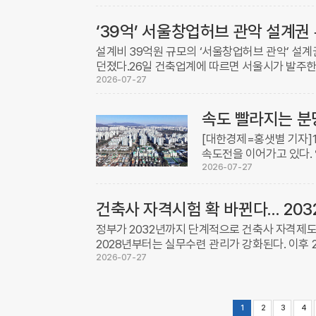
일 건축업 ...
‘39억’ 서울창업허브 관악 설계권
설계비 39억원 규모의 ‘서울창업허브 관악’ 설
던졌다.26일 건축업계에 따르면 서울시가 발주한
결과, 총 78개사가 최종 공모작을 제출한 것으로 ..
2026-07-27
[대한경제=홍샛별 기자]
속도전을 이어가고 있다.
(31구역·S4) 역시 설
2026-07-27
업시행 ...
건축사 자격시험 확 바뀐다… 203
정부가 2032년까지 단계적으로 건축사 자격제도를
2028년부터는 실무수련 관리가 강화된다. 이후
으로 전환된다.국토교통부는 글로벌 경쟁력을 갖춘 
2026-07-27
1
2
3
4