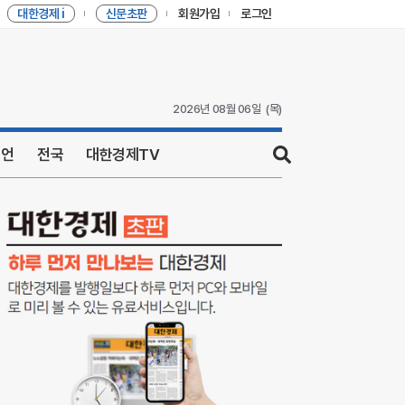
대한경제 i
신문초판
회원가입
로그인
2026년 08월 06일
(목)
니언
전국
대한경제TV
sear
ch