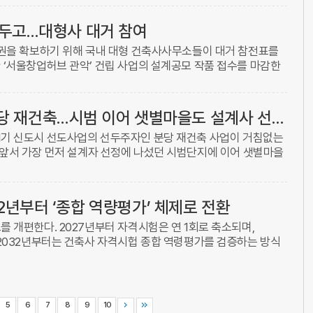
 두고…대형사 대거 참여
계권을 확보하기 위해 국내 대형 건축사사무소들이 대거 참전표를
 ‘서울창업허브 관악’ 건립 사업의 설계공모 작품 접수를 마감한
.
속도 빨라지는 분당 재건축…시범 이어 샛별마을도 설계사 선정 착수
1기 신도시 선도사업의 선두주자인 분당 재건축 사업이 거침없는
 앞서 가장 먼저 설계자 선정에 나섰던 시범단지에 이어 샛별마을
계자 선정을 위한 본격적인 작업에 착수했다.23일 업계에 따르면 사
2년부터 ‘종합 역량평가’ 체제로 전환
 개편한다. 2027년부터 자격시험은 연 1회로 축소되며,
 2032년부터는 건축사 자격시헙 종합 역령평가를 검증하는 방식
미래 ...
5
6
7
8
9
10