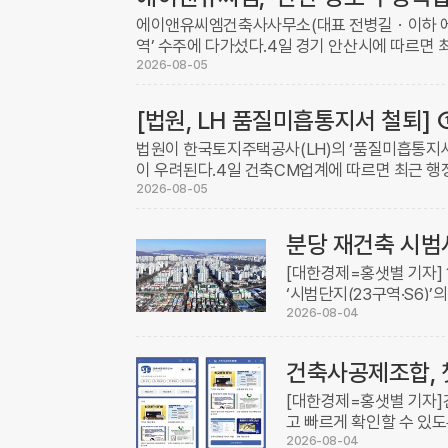
에이앤유씨엠건축사사무소(대표 전병길ㆍ이하 에
역’ 수주에 다가섰다.4일 경기 안산시에 따르면 
예정가격 대비 80.498%인 98억5963만7000원을
2026-08-05
법원이 한국토지주택공사(LH)의 ‘품질미흡통지서
이 우려된다.4일 건축CM업계에 따르면 최근 행
송에서 원고 승소 판결을 내렸다.이는 지난 3월 첫 판
2026-08-05
분당 재건축 시범사
[대한경제=홍샛별 기자] 
‘시범단지(23구역·S6)
홍보 동영상을 제출받아 오
2026-08-04
계 ...
[대한경제=홍샛별 기자]
고 빠르게 확인할 수 있
3일 밝혔다. 조합 관계자
2026-08-04