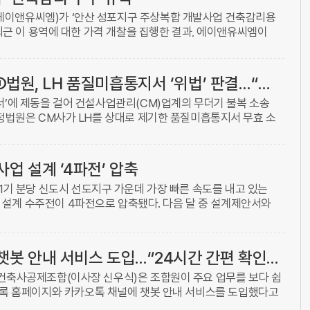
이앤유씨엠)가 ‘안산 성포지구 주상복합 개발사업 건축감리용
최근 이 용역에 대한 가격 개찰을 집행한 결과, 에이앤유씨엠이
 ...
[법원, LH 품질미흡통지서 철퇴] ①법원, LH 품질미흡통지서 ‘위법’ 판결…“법적 근거 없어”
’에 제동을 걸어 건설사업관리(CM)업계의 무더기 불복 소송
정법원은 CM사가 LH를 상대로 제기한 품질미흡통지서 무효 소
결 ...
업 설계 ‘4파전’ 압축
1기 분당 신도시 선도지구 가운데 가장 빠른 속도를 내고 있는
’의 설계 수주전이 4파전으로 압축됐다. 다음 달 중 설계제안서와
는 10월 주민총회를 통해 최종 설계자를 선정한다. 3일 건축업
건축사공제조합, 챗봇 안내 서비스 도입…“24시간 간편 확인으로 편의 향상”
건축사공제조합(이사장 신우식)은 조합원이 주요 업무를 보다 쉽
도록 홈페이지와 카카오톡 채널에 챗봇 안내 서비스를 도입했다고
는 “그동안 조합원은 가입·출자·약정·손해배상공제·보증 등 주요