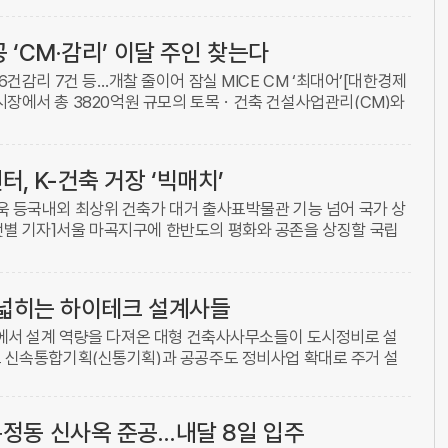
공 ‘CM·감리’ 이달 주인 찾는다
6건감리 7건 등…개찰 줄이어 잠실 MICE CM ‘최대어’[대한경제
시장에서 총 3820억원 규모의 토목ㆍ건축 건설사업관리(CM)와
가려 눈길을 끈다. 2일 나라장터에 따르면 이달 개찰할 토목ㆍ ...
 K-건축 거장 ‘빅매치’
욱 등국내외 최상위 건축가 대거 출사표박물관 기능 넘어 국가 상
별 기자]서울 마곡지구에 한반도의 평화와 공존을 상징할 국립
존센터’가 들어서는 가운데, 승효상·조민석·민현준·최욱 등 대한
 넓히는 하이테크 설계사들
야에서 설계 역량을 다져온 대형 건축사사무소들이 도시정비로 설
표 신속통합기획(신통기획)과 공공주도 정비사업 확대로 주거 설
동성 ...
문정동 신사옥 준공…내달 8일 입주