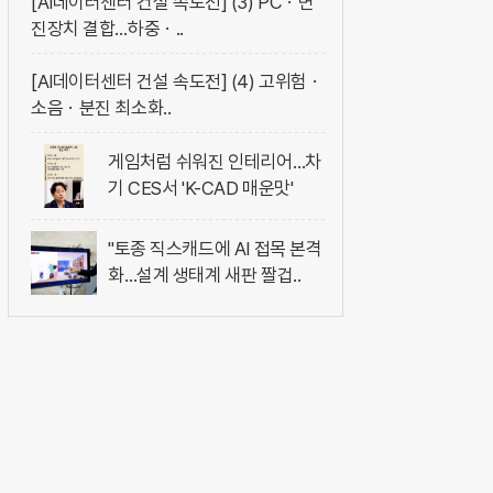
[AI데이터센터 건설 속도전] (3) PCㆍ면
진장치 결합…하중ㆍ..
[AI데이터센터 건설 속도전] (4) 고위험ㆍ
소음ㆍ분진 최소화..
게임처럼 쉬워진 인테리어…차
기 CES서 'K-CAD 매운맛'
"토종 직스캐드에 AI 접목 본격
화…설계 생태계 새판 짤겁..