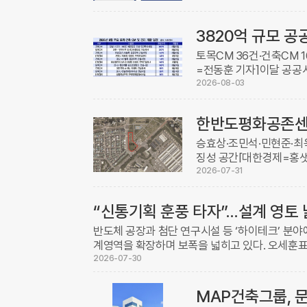
업무를 이 ...
3820억 규모 공
토목CM 36건·건축CM 1
=전동훈 기자]이달 공공
감리용역 59건이 주인을 
2026-08-03
한반도평화공존센터,
승효상·조민석·민현준·최
징성 공간[대한경제=홍샛
박물관인 ‘한반도 평화공
2026-07-31
민국 건축계를 ...
“신통기획 훈풍 타자”…설계 영토
반도체 공장과 첨단 연구시설 등 ‘하이테크’ 분
계영역을 확장하며 보폭을 넓히고 있다. 오세훈
계 시장이 크게 열린 데다, 하이테크 산업의 경기 변
2026-07-30
MAP건축그룹, 