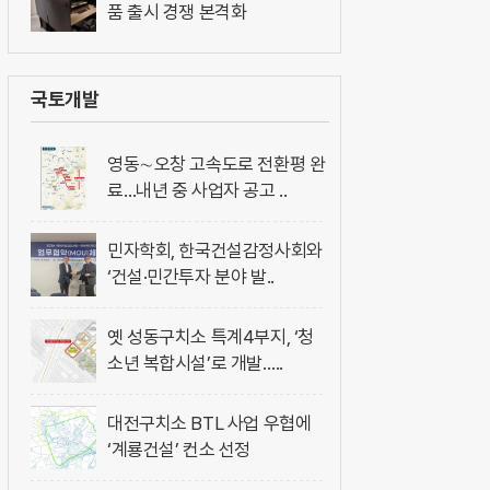
품 출시 경쟁 본격화
국토개발
영동∼오창 고속도로 전환평 완
료…내년 중 사업자 공고 ..
민자학회, 한국건설감정사회와
‘건설·민간투자 분야 발..
옛 성동구치소 특계4부지, ‘청
소년 복합시설’로 개발…..
대전구치소 BTL 사업 우협에
‘계룡건설’ 컨소 선정