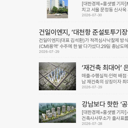
[대한경제=홍샛별 기자]
치고 서울 문정동 신사옥
에 대한 준공 승인을 획득
2026-07-30
난해 6 ...
건일이엔지, ‘대천항 준설토투기장’
건일이엔지(대표 김석환)가 적격심사낙찰제 방식
(CM)용역’ 수주에 한 발 다가섰다.29일 충남도
예정가격 대비 82.428%인 66억4900만원을 써내 
2026-07-29
‘재건축 최대어’
매출·수행실적·인력 배점
남 재건축의 상징이자 최
관리(CM) 용역업체 선정
2026-07-29
대형 CM사 ...
강남보다 핫한 ‘공
[대한경제=홍샛별 기자]
건축사사무소가 출사표를 
알짜 입지라 대형·중견사는
2026-07-28