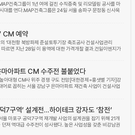
MAP건축그룹이 1년 여에 걸친 수직증축 및 리모델링 공사를 마
 시대를 연다.MAP건축그룹은 24일 서울 송파구 문정동 신사옥
하고 다음 달 8일 본격적인 입주에 들어간다고 28일 밝혔다. 지
 CM 예약
의 ‘대천항 북방파제 준설토투기장 축조공사 건설사업관리
에 따르면 지난 28일 이 용역에 대한 가격개찰 결과,건일이엔지가
...
 은마아파트 CM 수주전 불붙었다
 높아대형 CM사 위주 경쟁 구도 전망[대한경제=홍샛별 기자]강
대어로 꼽히는 서울 강남구 은마아파트 재건축 사업이 건설사업
에 나섰다. 높은 입찰 자격 문턱과 사업의 상징성이 맞물려 국내
덕7구역’ 설계전…하이테크 강자도 ‘참전’
서울 마포구 공덕7구역 재개발 사업의 설계권을 잡기 위해 21개
던져 역대급 수주전이 성사됐다. 높은 사업성을 갖춘 비강남권
 물론 하이테크 설계에 특화된 업체까지 몰려 눈길을 끈다. 27