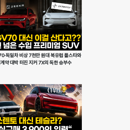
70·독일차 비상 7천만 원대 북유럽 폴스타와
계약 대박 터진 지커 7X의 독한 승부수