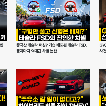
·벤
중국산 테슬라 패싱? 기습 배포된 테슬라 FSD,
GV
풀자마자 역대급 차별 논란
사전