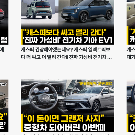
개에
캐스퍼 긴장해야겠는데요? 캐스퍼 일렉트릭보
캐스
다 더 싸고 더 멀리 간다!! 진짜 가성비 전기차 기
대기
아 EV1