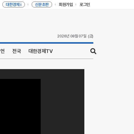
대한경제 i
신문초판
회원가입
로그인
2026년 08월 07일
(금)
니언
전국
대한경제TV
sear
ch