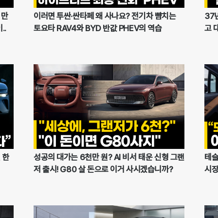
 만
이러면 투싼·싼타페 왜 사나요? 전기차 뺨치는
37
..
토요타 RAV4와 BYD 반값 PHEV의 역습
고 
 한
성공의 대가는 6천만 원? AI 비서 태운 신형 그랜
테슬
저 출시! G80 살 돈으로 이거 사시겠습니까?
시장