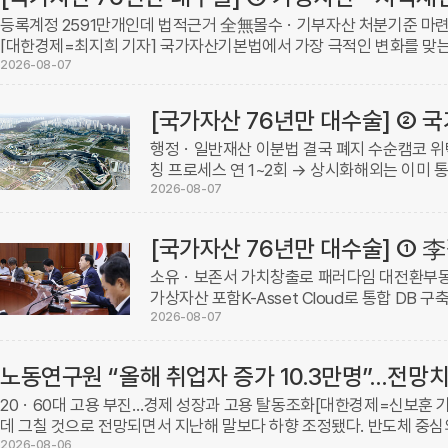
등록계정 2591만개인데 법적근거 全無몰수ㆍ기부자산 처분기준 마련
[대한경제=최지희 기자] 국가자산기본법에서 가장 극적인 변화를 맞
않았던 가상자산과 활용이 막혀 있던 지식재산이다. 두 자산 모 ...
2026-08-07
행정ㆍ일반재산 이분법 결국 폐지 수순캠코 위
칭 프로세스 연 1~2회 → 상시화해외는 이미
기자] 70년 넘게 손대지 못한 국유재산법의 
2026-08-07
말 기준 국유 ...
소유ㆍ보존서 가치창출로 패러다임 대전환부동
가상자산 포함K-Asset Cloud로 통합 DB
[대한경제=최지희 기자] 정부가 1950년 제정
2026-08-07
가자산 ...
노동연구원 “올해 취업자 증가 10.3만명”…전망치
20ㆍ60대 고용 부진…경제 성장과 고용 탈동조화[대한경제=신보훈 기
데 그칠 것으로 전망되면서 지난해 말보다 하향 조정됐다. 반도체 중심
효과가 제한적인 데다, 청년층과 60대 초반의 ...
2026-08-06