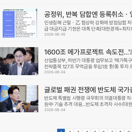
2 ...
공정위, 반복 담합엔 등록취소ㆍ
민생침해 근절ㆍ乙 협상력 강화에 방점담합 
급 대금지급 기한은 대폭 단축[대한경제=최지
합을 저지르는 사업자에 대해 등록취소ㆍ영업정
2026-08-05
상공인의 단체협상은 담합 ...
1600조 메가프로젝트 속도전…'
산업통상부, 하반기 대통령 업무보고 ‘메가특구법
전략품목 127조 무역금융 투입1호 對美 투자
자]정부가 호남·충청·영남권에 총 1600조원을 
2026-08-04
...
반도체 특별법 시행령 국무회의 의결대통령 직속
원中 기술 추격 대응…반도체 초격차 사수[대
벌 반도체 기술패권 경쟁 속에서 국내 반도체 
2026-08-04
을 마련했다 ...