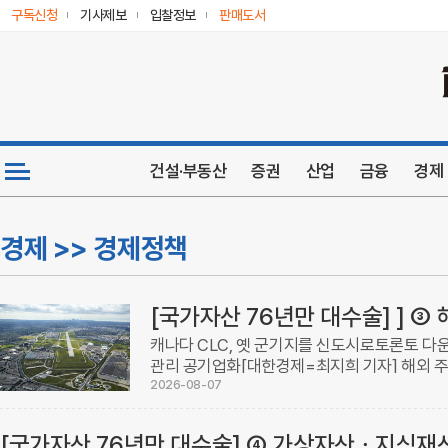
구독신청
기사제보
입찰정보
판매도서
건설·부동산
증권
산업
금융
경제
경제 >> 경제정책
캐나다 CLC, 옛 군기지를 신도시로토론토 다
관리 공기업화[대한경제=최지희 기자] 해외 주
아닌 ‘개발’ 자산으로 다루는 전담 공기업 체제
2026-08-07
산을 ...
[국가자산 76년만 대수술] ④ 가상자산ㆍ지식재산