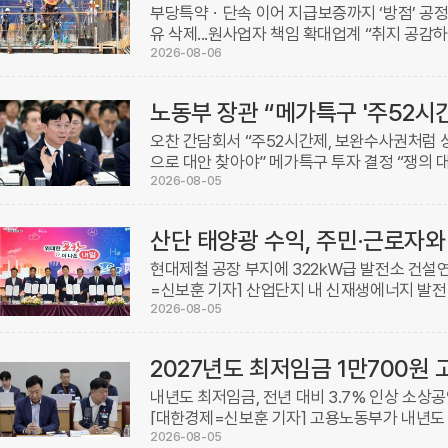
부당특약ㆍ단속 이어 지급보증까지 ‘방점’ 공정
유 삭제...원사업자 책임 확대업계 “취지 공감
기자] 오는 11일부터는 발주자ㆍ원사업자ㆍ수
2026-08-06
로 합의해 ...
노동부 장관 “메가특구 '주52시
오찬 간담회서 “주52시간제, 보완수사권처럼 
으로 대안 찾아야” 메가특구 투자 결정 “쟁의 대
8월 발표 예정[대한경제=신보훈 기자]김영훈
2026-08-05
추진 ...
현대제철 공장 부지에 322㎾급 발전소 건설연
=신보훈 기자] 산업단지 내 신재생에너지 발전
누는 국내 첫 ‘산단형 이익공유 모델’이 경북
2026-08-05
시, SK ...
2027년도 최저임금 1만700원 
내년도 최저임금, 전년 대비 3.7% 인상 소
[대한경제=신보훈 기자] 고용노동부가 내년도 
일 확정·고시했다. 이는 올해 최저임금인 1만32
2026-08-05