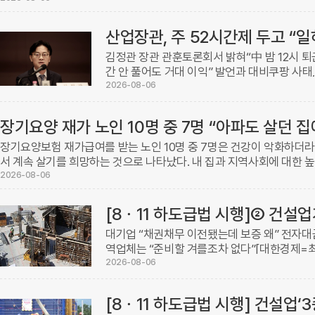
김정관 장관 관훈토론회서 밝혀“中 밤 12시 퇴
간 안 풀어도 거대 이익” 발언과 대비쿠팡 사태
조사 결과가 이달 결론 예상[대한경제=신보훈 
2026-08-06
...
장기요양 재가 노인 10명 중 7명 “아파도 살던 집
장기요양보험 재가급여를 받는 노인 10명 중 7명은 건강이 악화하더라
서 계속 살기를 희망하는 것으로 나타났다. 내 집과 지역사회에 대한 
부는 6일 이 같은 내용의 ’2025년 장기요양실태조 ...
2026-08-06
대기업 “채권채무 이전됐는데 보증 왜” 전자대
역업체는 “준비할 겨를조차 없다”[대한경제=최
는 건설업계의 시선은 곱지 않다. 수급사업자 
2026-08-06
원사업자로서 ...