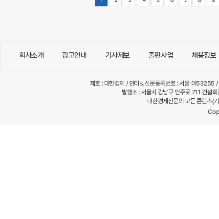
1
2
3
4
5
6
7
8
9
회사소개
광고안내
기사제보
출판사업
채용정보
제호 : 대한경제 / 인터넷신문등록번호 : 서울 아53255 / 
발행소 : 서울시 강남구 언주로 711 건설회관 1
대한경제신문의 모든 콘텐츠(기사
Cop