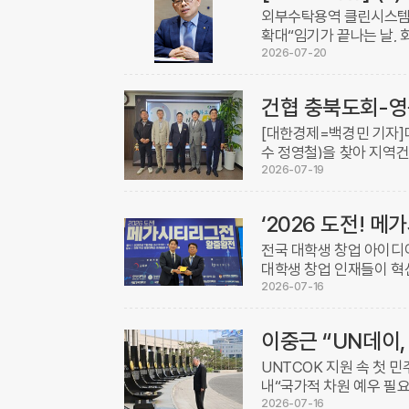
외부수탁용역 클린시스템
확대“임기가 끝나는 날, 
한국건축구조기술사회가 한
2026-07-20
었다(L ...
건협 충북도회-영
[대한경제=백경민 기자]
수 정영철)을 찾아 지역
회는 이날 △지역경제 성
2026-07-19
지원 △건설 ...
‘2026 도전! 
전국 대학생 창업 아이디
대학생 창업 인재들이 혁신
왕중왕전에서 중앙대학교 ‘Vi
2026-07-16
이중근 “UN데이,
UNTCOK 지원 속 첫
내“국가적 차원 예우 필
을 맞아 ‘유엔데이(UN데
2026-07-16