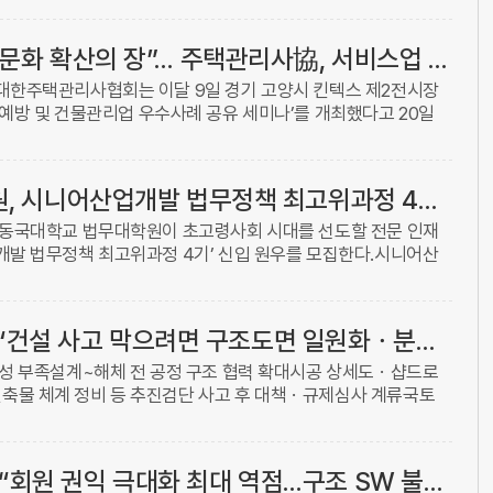
터장 ...
“건물관리업 안전문화 확산의 장”… 주택관리사協, 서비스업 산업재해 예방 및 건물관리업 우수사례 공유 세미나
대한주택관리사협회는 이달 9일 경기 고양시 킨텍스 제2전시장
 예방 및 건물관리업 우수사례 공유 세미나’를 개최했다고 20일
△건물관리업 안전관리 실태 및 제도 현황(강은택 한국주택관리연
동국대 법무대학원, 시니어산업개발 법무정책 최고위과정 4기 개강
 동국대학교 법무대학원이 초고령사회 시대를 선도할 전문 인재
개발 법무정책 최고위과정 4기’ 신입 원우를 모집한다.시니어산
정은 실버타운, 시니어 레지던스, 고령친화도시, 디지털 헬스케
[파워인터뷰] (1) “건설 사고 막으려면 구조도면 일원화ㆍ분리발주 입법화 절실하죠”
효성 부족설계~해체 전 공정 구조 협력 확대시공 상세도ㆍ샵드로
물 체계 정비 등 추진검단 사고 후 대책ㆍ규제심사 계류국토
 단계세계 최고 수준의 건설 기술력을 자랑하는 대한민국. 하지만
[파워인터뷰] (2) “회원 권익 극대화 최대 역점…구조 SW 불공정계약 묵과 않겠다”