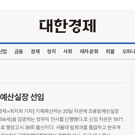
본문내용 바로가기
산업
금융
경제
정치
사회
레저·문화
피플
오피
 예산실장 선임
경제=최지희 기자] 기획예산처는 20일 차관에 조용범예산실장
, 54세)을 임명하는 정무직 인사를 단행했다.조 신임 차관은 1971
로 행정고시 39회 출신이다. 서울대 법학과를 졸업하고 한국개