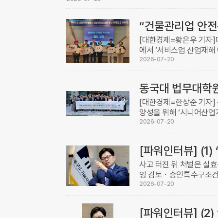
전보> △IBK WM센터 한남동 센터장 겸 중계동 센
[대한경제=황은우 기자]
에서 ‘서비스업 산업재해
밝혔다. 세미나 주제는 
2026-07-20
구원 연구위원) ...
[대한경제=한상준 기자]
양성을 위해 ‘시니어산업
업개발 법무정책 최고위과
2026-07-20
어 등 급성장하는 ...
사고 터진 뒤 처벌은 실
잉 검토ㆍ승인특수구조건축
부 사단법인 등록 마무리
2026-07-20
역설적이게도 건설 ...