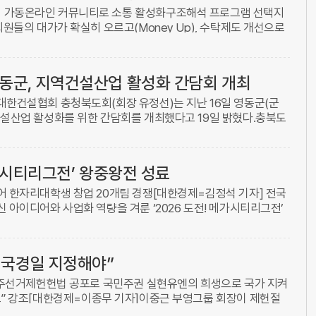
 가동온라인 커뮤니티로 소통 활성화구조해석 프로그램 선택지
회원들의 대가가 확실히 오르고(Money Up), 수탁제도 개선으로
층 깨끗해졌으며(Clean Up), 사회적 위상은 최고조로 격상되
동군, 지역건설산업 활성화 간담회 개최
대한건설협회 충청북도회(회장 유정선)는 지난 16일 영동군(군
건설산업 활성화를 위한 간담회를 개최했다고 19일 밝혔다.충북도
장을 위한 SOC 예산 확대 편성 △지역 중소업체 수주물량 확보
메가시티리그전’ 왕중왕전 성료
어 한자리대학생 창업 20개팀 경쟁[대한경제=김정석 기자] 전국
 아이디어와 사업화 역량을 겨룬 ‘2026 도전! 메가시티리그전’
taLoop’ 팀과 계명대학교 ‘JKJ’ 팀이 대상을 수상했다 ...
 국경일 지정해야”
 민주선거제헌헌법 공포로 국민주권 실현유엔의 희생으로 국가 지켜
요” 강조[대한경제=이종무 기자]이중근 부영그룹 회장이 제헌절
이ㆍ10월24일)’ 국경일 지정을 제안했다. 당초 공휴일 지정을 제