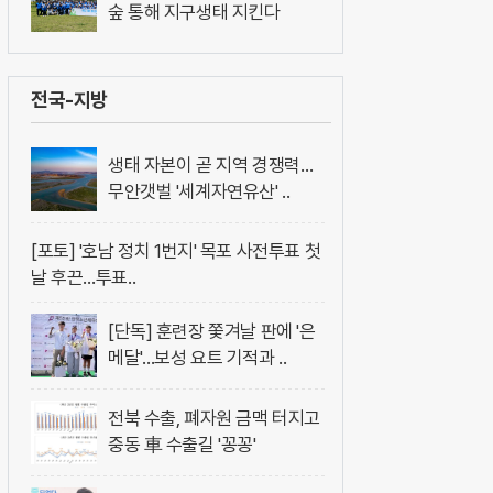
숲 통해 지구생태 지킨다
전국-지방
생태 자본이 곧 지역 경쟁력…
무안갯벌 '세계자연유산' ..
[포토] '호남 정치 1번지' 목포 사전투표 첫
날 후끈…투표..
[단독] 훈련장 쫓겨날 판에 '은
메달'…보성 요트 기적과 ..
전북 수출, 폐자원 금맥 터지고
중동 車 수출길 '꽁꽁'