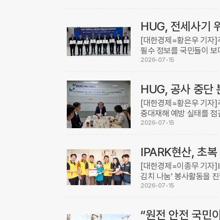
안하던 ...
HUG, 전세사기 
[대한경제=황은우 기자
필수 정보를 국민들이 보다
체와 업무협약(MOU)을
2026-07-15
부, 서울특 ...
HUG, 공사 중
[대한경제=황은우 기자]
중대재해 예방 실태를 점
특별점검을 실시했다고 1
2026-07-15
전점검의 연장선 ...
IPARK현산, 초
[대한경제=이종무 기자]I
김치 나눔’ 봉사활동을 
번 봉사활동에는 IPARK
2026-07-15
시사회복지 ...