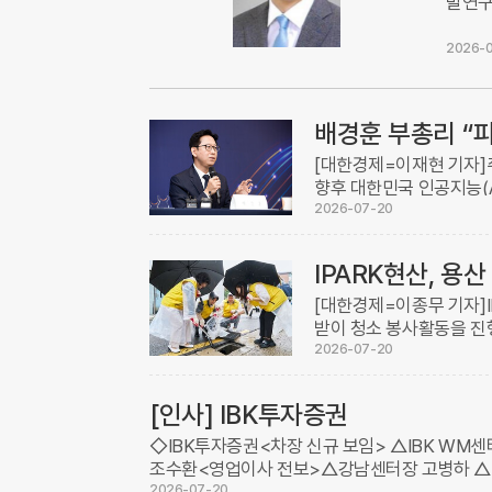
발연구
2026-0
[대한경제=이재현 기자]
향후 대한민국 인공지능(A
구개발(R&D) 복원 등 
2026-07-20
...
IPARK현산, 용
[대한경제=이종무 기자]
받이 청소 봉사활동을 진
전 확보 등 주민들의 쾌
2026-07-20
봉사센터와 ...
[인사] IBK투자증권
◇IBK투자증권<차장 신규 보임> △IBK WM
조수환<영업이사 전보>△강남센터장 고병하 △
2026-07-20