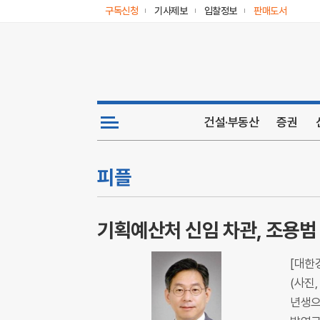
구독신청
기사제보
입찰정보
판매도서
건설·부동산
증권
피플
기획예산처 신임 차관, 조용범
[대한
(사진
년생으