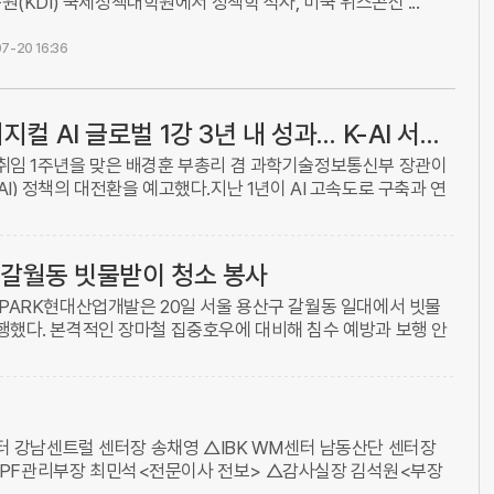
원(KDI) 국제정책대학원에서 정책학 석사, 미국 위스콘신 ...
7-20 16:36
배경훈 부총리 “피지컬 AI 글로벌 1강 3년 내 성과… K-AI 서비스 경쟁력으로 승부”
취임 1주년을 맞은 배경훈 부총리 겸 과학기술정보통신부 장관이
I) 정책의 대전환을 예고했다.지난 1년이 AI 고속도로 구축과 연
기초 인프라를 다진 시기였다면, 앞으로는 글로벌 1강을 목표로 한
산 갈월동 빗물받이 청소 봉사
IPARK현대산업개발은 20일 서울 용산구 갈월동 일대에서 빗물
행했다. 본격적인 장마철 집중호우에 대비해 침수 예방과 보행 안
적한 생활 환경을 조성하기 위한 취지다.봉사활동에는 용산구 자원
센터 강남센트럴 센터장 송채영 △IBK WM센터 남동산단 센터장
PF관리부장 최민석<전문이사 전보> △감사실장 김석원<부장