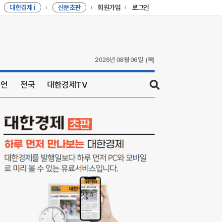
대한경제 i
신문초판
회원가입
로그인
2026년 08월 06일
(목)
니언
전국
대한경제TV
sear
ch