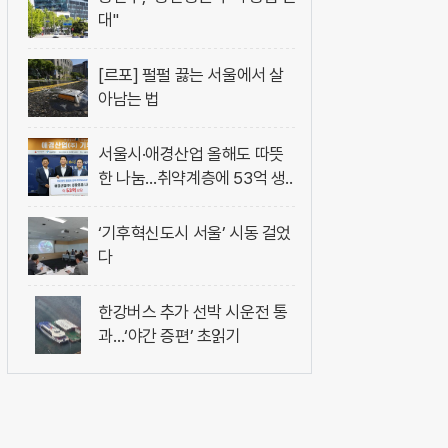
대"
[르포] 펄펄 끓는 서울에서 살
아남는 법
서울시·애경산업 올해도 따뜻
한 나눔…취약계층에 53억 생..
‘기후혁신도시 서울’ 시동 걸었
다
한강버스 추가 선박 시운전 통
과…‘야간 증편’ 초읽기