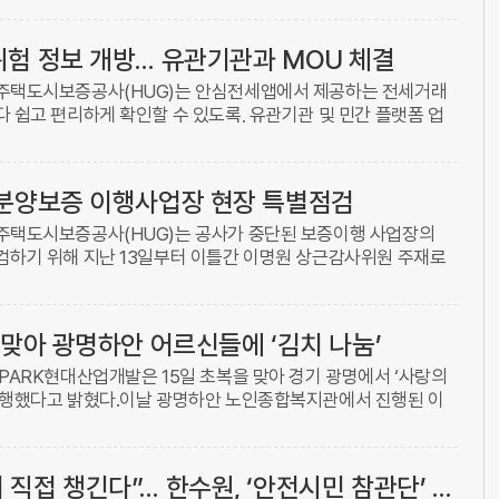
위험 정보 개방… 유관기관과 MOU 체결
]주택도시보증공사(HUG)는 안심전세앱에서 제공하는 전세거래
 쉽고 편리하게 확인할 수 있도록, 유관기관 및 민간 플랫폼 업
 체결했다고 15일 밝혔다.이번 협약에는 HUG를 비롯해 국토교통
단 분양보증 이행사업장 현장 특별점검
주택도시보증공사(HUG)는 공사가 중단된 보증이행 사업장의
검하기 위해 지난 13일부터 이틀간 이명원 상근감사위원 주재로
5일 밝혔다.이번 특별점검은 앞서 진행된 부산 사상구 사업장 안
복 맞아 광명하안 어르신들에 ‘김치 나눔’
PARK현대산업개발은 15일 초복을 맞아 경기 광명에서 ‘사랑의
진행했다고 밝혔다.이날 광명하안 노인종합복지관에서 진행된 이
현산 임직원 약 10명으로 구성된 봉사단과 복지관을 비롯해 광명
“원전 안전 국민이 직접 챙긴다”… 한수원, ‘안전시민 참관단’ 가동